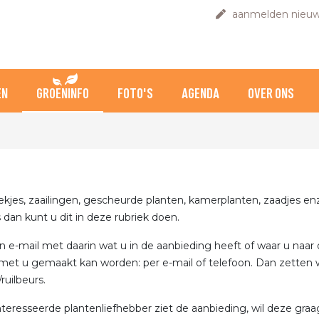
aanmelden nieuw
EN
GROENINFO
FOTO'S
AGENDA
OVER ONS
tekjes, zaailingen, gescheurde planten, kamerplanten, zaadjes en
s dan kunt u dit in deze rubriek doen.
n e-mail met daarin wat u in de aanbieding heeft of waar u naar
met u gemaakt kan worden: per e-mail of telefoon. Dan zetten w
ruilbeurs.
teresseerde plantenliefhebber ziet de aanbieding, wil deze gra