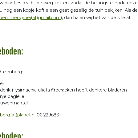
w plantjes b.v. bij de weg zetten, zodat de belangstellende dez
u nog een kopje koffie een gaat gezellig de tuin bekijken. Als d
bemmengroei(at)gmail.com
), dan halen wij het van de site af.
eboden:
azenberg: :
ter
erik ( lysimachia ciliata firecracker) heeft donkere bladeren
nje daglelie
ouwenmantel
erg(at)planet.nl
06 22968311
eboden: