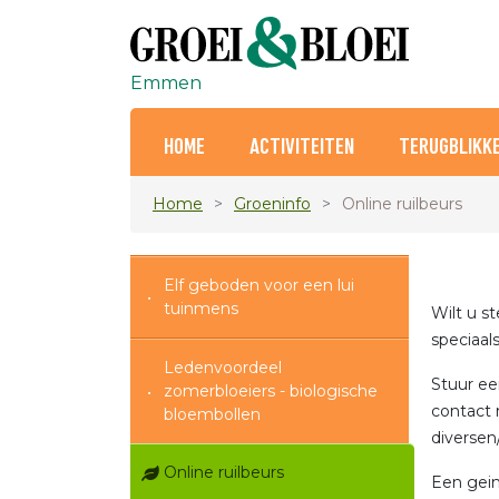
Emmen
HOME
ACTIVITEITEN
TERUGBLIKK
Home
Groeninfo
Online ruilbeurs
Elf geboden voor een lui
tuinmens
Wilt u s
speciaal
Ledenvoordeel
Stuur ee
zomerbloeiers - biologische
contact 
bloembollen
diversen/
Online ruilbeurs
Een gein