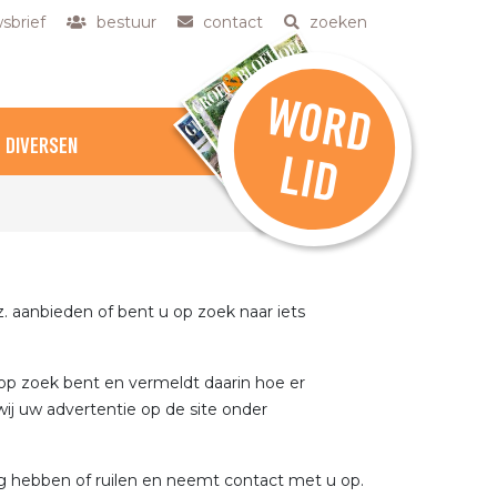
sbrief
bestuur
contact
zoeken
W
O
R
D
DIVERSEN
L
ID
z. aanbieden of bent u op zoek naar iets
 op zoek bent en vermeldt daarin hoe er
ij uw advertentie op de site onder
ag hebben of ruilen en neemt contact met u op.