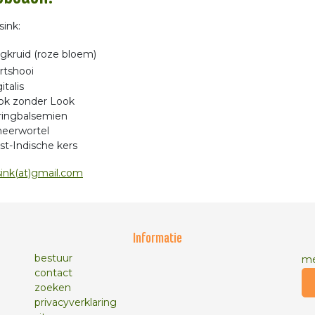
ink:
ngkruid (roze bloem)
rtshooi
italis
ok zonder Look
ringbalsemien
eerwortel
st-Indische kers
ink(at)gmail.com
Informatie
bestuur
me
contact
zoeken
privacyverklaring