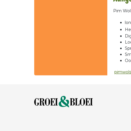
Pim Wols
lo
He
Dig
Lo
Sp
Sm
Oo
pimwols