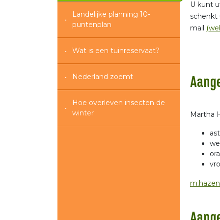
U kunt u
Landelijke planning 10-
schenkt 
puntenplan
mail
(we
Wat is een tuinreservaat?
Nederland zoemt
Aang
Hoe overleven insecten de
winter
Martha H
as
wed
ora
vr
m.hazenb
Aang