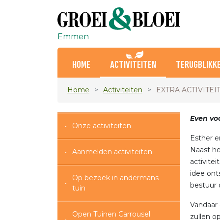
Emmen
HOME
ACTIVITEITEN
TERUGBLIKK
Home
Activiteiten
EXTRA ACTIVITEI
Even voo
Onze activiteiten
Esther e
Naast he
Aanmelden activiteiten
activite
idee ont
Op bezoek in andermans
bestuur o
tuin
Vandaar 
Open Tuinen Carrousel
zullen o