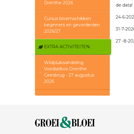
Drenthe 2026
de data!
24-6-20
Cursus bloemschikken
beginners en gevorderden
31-7-202
2026/27
27 -8-20
EXTRA ACTIVITEITEN:
Wildplukwandeling
Voedselbos Drenthe
Geesbrug - 27 augustus
2026