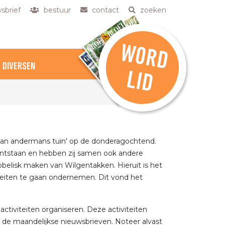
sbrief
bestuur
contact
zoeken
W
O
R
D
DIVERSEN
L
ID
an andermans tuin' op de donderagochtend.
 ontstaan en hebben zij samen ook andere
belisk maken van Wilgentakken. Hieruit is het
iteiten te gaan ondernemen. Dit vond het
 activiteiten organiseren. Deze activiteiten
de maandelijkse nieuwsbrieven. Noteer alvast