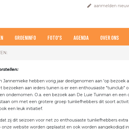
aanmelden nieuw
EN
GROENINFO
FOTO'S
AGENDA
OVER ONS
TEN:
rstellen:
n Jannemieke hebben vorig jaar deelgenomen aan 'op bezoek a
t bezoeken aan ieders tuinen is er een enthousiaste "tuinclub"
iten ondernomen. O.a. een bezoek aan De Luie Tuinman en een o
staan om met een grotere groep tuinliefhebbers dit soort activ
ok een leuk initiatief.
dat zij dit seizoen voor net zo enthousiaste tuinliefhebbers extra
p onze website worden geplaatst en ook worden aangekodigd in 